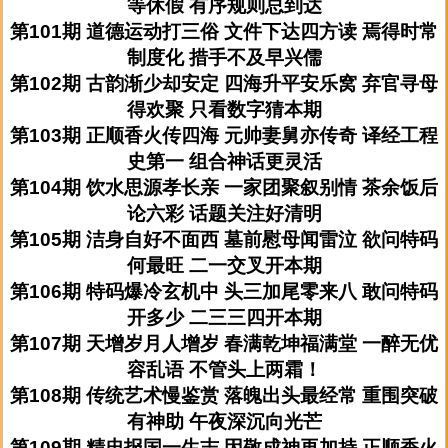
等休假 有序规则总到达
第101期 道德运动打三俗 文件下达四方读 焉得时常
制度化 措手不及早兴儒
第102期 古韵渐少却安定 四海升平安乐窝 弃官寻母
得欢聚 只看数字猜本期
第103期 正顺香火传四海 元帅妻舅亦传奇 译经工程
史第一 组合神话更灵活
第104期 饮水思源孝长亲 一家团聚叙别情 茶余饭后
论六彩 话题关注好清明
第105期 洁身自好不面西 墓前慰母闻雷泣 欲问特码
何最旺 二一交叉开本期
第106期 特码爆冷玄机中 头三加尾零来八 敢问特码
开多少 二三三四开本期
第107期 天增岁月人增岁 春满乾坤福满堂 一醉无优
容乱语 不管头上两霜！
第108期 传统艺术慢鉴赏 落魄出头最经常 重围突破
有神助 午夜深沉向光芒
第109期 精忠报国一生志 因敬成神再加持 正顺香火