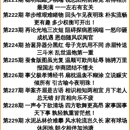
最美满 一一左右有玄关
第222期 举步维艰难睹物 回头乍见夜明珠 朴实流畅
更有趣 多少权衡可开出！
第223期 再论光地三次短 阻碍探病惹祸端 一怒印砸
成机遇 恩怨随风叹闽官
第224期 拾葚异器分黑红 母子充饥用不同 赤眉怜送
三斗米 乱世温饱第一重
第225期 蚕食版图虽光复 温顺可欺尚耻辱 驰骋万里
报国志 华商团结不懦夫
第226期 事父极孝博经书 扇枕温衾不糊涂 立说赈灾
倾所有 引古喻今夜明珠！
第227期 举案齐眉是古语 相识相知两相宜 月下老人
总无错 好言相向乐不疲
第228期 一声令下欲清场 四方歌舞更高昂 家事国事
天下事 孰轻孰重皆茫然！
第229期 水泥丛林价难攀 风水轮流岂久长 家有球场
休闲地 朝夕相伴加池塘