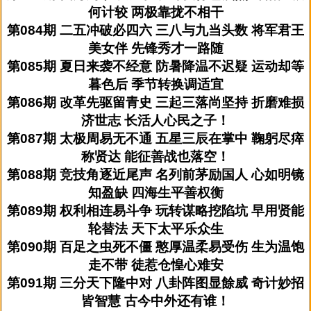
何计较 两极靠拢不相干
第084期 二五冲破必四六 三八与九当头数 将军君王
美女伴 先锋秀才一路随
第085期 夏日来袭不经意 防暑降温不迟疑 运动却等
暮色后 季节转换调适宜
第086期 改革先驱留青史 三起三落尚坚持 折磨难损
济世志 长活人心民之子！
第087期 太极周易无不通 五星三辰在掌中 鞠躬尽瘁
称贤达 能征善战也落空！
第088期 竞技角逐近尾声 名列前茅励国人 心如明镜
知盈缺 四海生平善权衡
第089期 权利相连易斗争 玩转谋略挖陷坑 早用贤能
轮替法 天下太平乐众生
第090期 百足之虫死不僵 憨厚温柔易受伤 生为温饱
走不带 徒惹仓惶心难安
第091期 三分天下隆中对 八卦阵图显餘威 奇计妙招
皆智慧 古今中外还有谁！