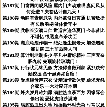
第187期 门窗两闭规风险 屋内门声动难眠 妻问风从
何处进？夫答估计自九天！
第188期 动静有素解武功 内外兼修日贯通 机警敏捷
有长劲 强身健体贵守中
第189期 兵临长安满口仁 世遗古迹华夏门 今非昔比
不堪忆 恨透皇帝杀功臣
第190期 湖底龟裂作物干 绝处逢生恨老天 加强增雨
催甘露 三七前后降人间
第191期 算计到老剩多少 平凡中庸好精神 三声无奈
肠九转 先顶旋转玻璃门！
第192期 行行状元终无假 方法得当做到家 紧抓诀窍
勤挖掘 蛮干虽勇如盲瞎！
第193期 受虐继母芦花衣 父亲知情欲休妻 跪求无怨
合家乐 一六对应开本期
第194期 烽火岁月难如愿 满腔热血慕西方 因缘际会
偷出境 恶比虎狼沙漠滩
第195期 满腔热血出头地 难挡循环时光急 时常叹息