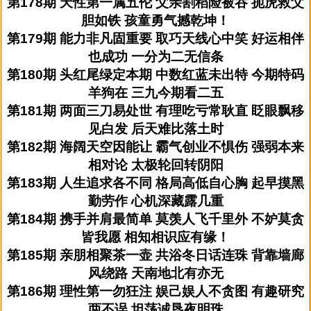
第178期 天性第一属五伦 父亲割稻险被吞 扼虎救父
胆如铁 孩童勇气撼乾坤！
第179期 能力非凡固重要 取巧天线心中笑 好运相伴
也成功 一分为二无信条
第180期 头红尾绿定本期 中数红蓝未出特 今期特码
羊狗在 三九今期看二五
第181期 两面三刀易处世 有理吃亏常耿直 眨眼飘移
见白发 后天难比落土时
第182期 海阔天空因能让 霸气创业不惧伤 强弱本来
相对论 太极轮回转阴阳
第183期 人生追求各不同 格局高低自心胸 起早摸黑
勤劳作 心机深藏露几重
第184期 携手并肩最简单 莫羡人飞千里外 不妒莫贪
皆我愿 相知相识应有缘！
第185期 亲朋相聚茶一壶 共浴冬日话连珠 背靠墙廊
风绕路 天南地北有亦无
第186期 理性第一勿狂注 娱己娱人不贪图 有趣研究
两不误 坦荡诚恳夜明珠