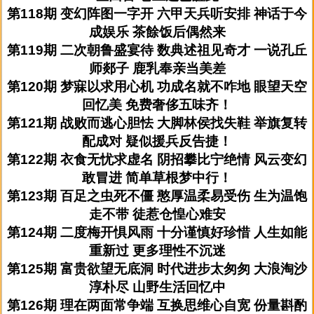
第118期 变幻阵图一字开 六甲天兵听安排 神话于今
成娱乐 茶餘饭后偶然来
第119期 二次朝鲁盛宴待 数典述祖见奇才 一说孔丘
师郯子 鹿乳奉亲当美差
第120期 梦寐以求用心机 功成名就不咋地 眼望天空
回忆美 免费奢侈五味齐！
第121期 战败而逃心胆怯 大脚林侯找失鞋 举旗复转
配成对 疑似援兵反告捷！
第122期 衣食无忧求虚名 阴招攀比宁绝情 风云变幻
敢冒进 简单草根梦中行！
第123期 百足之虫死不僵 憨厚温柔易受伤 生为温饱
走不带 徒惹仓惶心难安
第124期 二度梅开惧风雨 十分谨慎好珍惜 人生如能
重新过 更多理性不沉迷
第125期 富贵欲望无底洞 时代进步太匆匆 大浪淘沙
淳朴尽 山野生活回忆中
第126期 理在两面常争端 互换思维心自宽 份量斟酌