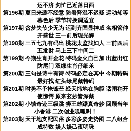
运不济 匆忙已近落日西
第196期 夏日来袭不经意 防暑降温不迟疑 运动却等
暮色后 季节转换调适宜
第197期 贪梦失节少无为 运到齐国显神威 名相管仲
开盛世 三一前后现光辉
第198期 三五七九有码出 桃花太监找妇人 三前四后
五发财 马上三下中间二
第199期 今期生肖开金花 特码金火自己加 出蓝出红
防尾门 双绿生肖仔细杀
第200期 三句是诗中有诗 特码必定在其中 今期特码
最好找 红头绿尾藏特码
第201期 时势不予掩锋芒 经天纬地在胸膛 话闸稍开
使惊愕 原来玄妙皆深藏
第202期 小镇奇迹三级跳 狮王雄踞真奇妙 回顾当年
小香港 二次创业呱呱叫！
第203期 天干地支配民俗 多彩多姿走势图 二八组合
成特数 娱人娱己夜明珠