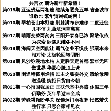
共言欢 期许新年新希望！
第015期 亚运残运两相连 继续角逐亮五羊 省会城市
谁敢比 繁华贸易镇岭南！
第016期 翠柏苍山本野趣 荆棘满布步难移 二度迁徙
几不信 九曲坑涧草离离
第017期 晴雨交替两匆匆 三阳开泰春已浓 聚散依依
为探索 际遇思维各不同
第018期 海阔天空因能让 霸气创业不惧伤 强弱本来
相对论 太极轮回转阴阳
第019期 风沙弥漫地水枯 人定胜天定首都 繁华无匹
傲世界 华夏心脏顶上珠
第020期 围追堵截用烂招 民主之弧耍外交 请给母亲
送温暖 婉拒日货自今朝
第021期 一心报国张居正 匡扶危室中兴盛 休假三年
仍勤务 英年早逝未全成
第022期 劳碌耕耘盼年关 深锁洞门雨夜寒 怅然若失
整行李 只恋合家相见欢