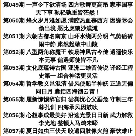
第049期 一声令下欲清场 四方歌舞更高昂 家事国事
天下事 孰轻孰重皆茫然！
第050期 烽火岁月难如愿 满腔热血慕西方 因缘际会
偷出境 恶比虎狼沙漠滩
第051期 六朝古都名南京 山环水绕两分明 气势磅砖
闹中静 肃然起敬中山陵
第052期 八型两角称魔王 铁扇神风古今传 逍遥快乐
本无事 偏遇师徒皆不凡
第053期 文化底蕴铸古国 亚洲二雄留传说 译经工程
史第一 组合神话更灵活
第054期 哲学教义岂混清 借风使船半神妖 正道无偏
同日月 囊括四海彻云霄！
第055期 履新惊惕辞官归 尝粪忧心父垂危 守制三年
尊孔训 四海承风因鼓吹
第056期 心想事成最美好 沿途光景日日新 武力解救
李光地 整顿人马鸡未啼
第057期 夏日如虫三伏天 咬遍四肢像火煎 豪饮难止