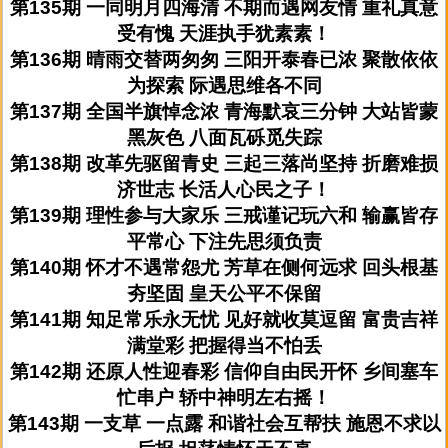
第135期 一同明月四海清 不期而遇网友情 重礼真意
受有愧 天涯执手犹素素！
第136期 晴雨交替两匆匆 三阳开泰春已浓 聚散依依
为探索 际遇思维各不同
第137期 全国半旗悼念浓 青海默哀三分钟 大站皆蒙
黑灰色 八面瓦砾觅失踪
第138期 改革先驱留青史 三起三落尚坚持 折磨难损
济世志 长活人心民之子！
第139期 理性参与大家乐 三戒谨记玩六和 输赢皆存
平常心 下注先思须负责
第140期 怀才不遇常怨尤 芳草在侧何远求 回头根基
夯坚固 皇天公平不保留
第141期 知足常乐永无忧 见好就收莫逗留 富贵吉祥
满堂彩 把握得当不怕丢
第142期 还原人性迎春彩 信仰自由民开怀 乡间塞车
忙串户 轿中神明左右摇！
第143期 一支草 一点露 和谐社会互帮扶 施恩不求以