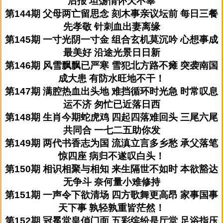
后报 坦荡情怀天不辜
第144期 父母两亡留思念 刻木事亲议坛前 每日三餐
先孝敬 针刺血出妻离缘
第145期 一寸光阴一寸金 组合玄机莫沉吟 心想事成
最美好 沿途光景日日新
第146期 风雪飘飘已严寒 雪犯北方路不瘫 突袭南国
成大患 有防水旺地不干！
第147期 满腔热血出头地 难挡循环时光急 时常叹息
运不济 匆忙已近落日西
第148期 生肖今期蛇虎鸡 四起四落难回头 三尾六尾
共同合 一七二五助你发
第149期 两代书香志为国 流滇立言多乡愁 承父落笔
惊四座 病归不遂叹白头！
第150期 相识相聚与相知 来生隔世不如时 本欲豁达
无争斗 奈何量小难修持
第151期 一声令下欲清场 四方歌舞更高昂 家事国事
天下事 孰轻孰重皆茫然！
第152期 冠冕堂皇俏门面 五彩缤纷是厅堂 足浴指压