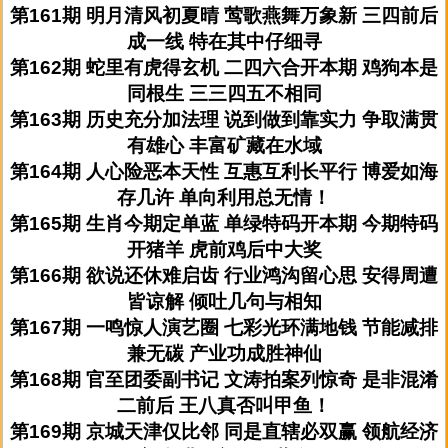
第161期 明月清风初夏晴 莺歌燕舞万象新 三四前后
成一线 特在其中仔细寻
第162期 蛇里有虎得玄机 二四六合开本期 鸡狗本是
同根生 三三四五不相同
第163期 历史充分加法理 说到做到靠实力 争取满贯
有雄心 丰富矿藏在水域
第164期 人心险恶本天性 互惠互利长平行 博爱如海
存几许 单向利用总无情！
第165期 生肖今期定单蓝 单绿特码开本期 今期特码
开猪羊 虎前鸡后中大奖
第166期 欲说还休难启齿 行业鸿沟留心思 安得周遭
皆谅解 倾吐几句与相知
第167期 一鸣惊人演艺圈 七彩光环满地钱 节能减排
兼无碳 产业功成胜神仙
第168期 官至团委副书记 文涛拍案列惊奇 是非混淆
二前后 王八真否叫甲鱼！
第169期 京城天津仅比邻 同是直辖必双赢 领航经济