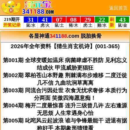
返回首页
各显神通
34
11
88
.com
脱胎换骨
2026年全年资料【猜生肖玄机诗】(001-365)
第001期 全球变暖如温床 病菌肆虐不胜防 见利忘义
结成伙 甲流威胁更猖狂
第002期 翠柏苍山本野趣 荆棘满布步难移 二度迁徒
几不信 九曲坑涧草离离
第003期 同流合污因处世 衣食无忧求奢侈 本质行为
分两面 笑傲四海愿意痴！
第004期 梅开二度最惊喜 连升三级曾几许 左右逢源
无思烦 人生常遇身心怡
第005期 叱咤风云起波浪 谁与争锋最能干 进退有据
称好手 本期象形猜猜看