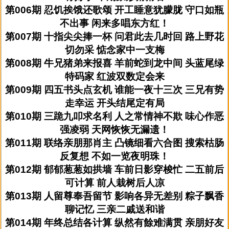
第006期 忍饥挨饿还歌颂 开工睡意犹朦胧 守口如瓶
不出事 闲来多唱东方红！
第007期 十指尖尖捧一杯 问君此去几时回 路上野花
切勿采 惦念家中一支梅
第008期 牛兄猪弟来报喜 羊前蛇到龙中间 头蓝尾绿
特码家 红波双数定会来
第009期 四五书头点玄机 谁能一夜十三次 三兄有势
走幸运 开头结尾定有局
第010期 三跪九叩求名利 人之常情神不欺 味心作恶
强凌弱 天网恢恢无漏遗！
第011期 联络亲朋那肖主 凸镜细看六合图 搜索枯肠
反复想 不如一览夜明珠！
第012期 郁郁葱葱如拱墙 车前日影穿梭忙 二五前后
可计算 前人栽树后人凉
第013期 人留尊奉吾留节 影响各异无差别 粽子飘香
聊记忆 三亲二戚送和谐
第014期 年终总结各计算 纵然有餘难满贯 亲朋好友