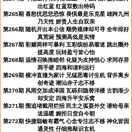
出红蓝 红蓝双数出特码
第265期 喜怒忧思悲恐惊 畏惧最是乐克星 雄跨九州
乃天性 娇贵人生自双亲
第266期 随机开出本公信 顺势规律却可寻 全年排好
真荒诞 预测高低是实情
第267期 彩赌两样可暴利 五彩缤纷易着迷 跳出圈外
提高度 玩转盈亏皆心怡
第268期 温情召唤推睦邻 化疑为友持恒心 求同存异
两手硬 四海和谐利远行
第269期 横冲直撞为家计 兄猛恶毒讨生机 背井离乡
创奇迹 潮汕赤子志不移
第270期 风雨交加成泽国 瓦砾归隐替洋楼 古韵渐少
却安定 四海升平安乐窝
第271期 围追堵截用烂招 民主之弧耍外交 请给母亲
送温暖 婉拒日货自今朝
第272期 快捷聪敏有霸气 心念专注志不移 神化皆因
通灵性 仔细推敲识玄机