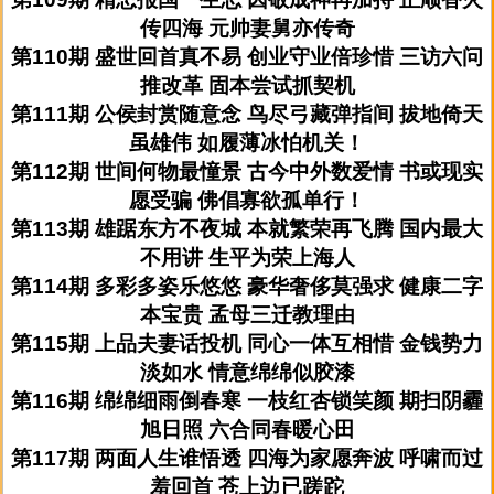
传四海 元帅妻舅亦传奇
第110期 盛世回首真不易 创业守业倍珍惜 三访六问
推改革 固本尝试抓契机
第111期 公侯封赏随意念 鸟尽弓藏弹指间 拔地倚天
虽雄伟 如履薄冰怕机关！
第112期 世间何物最憧景 古今中外数爱情 书或现实
愿受骗 佛倡寡欲孤单行！
第113期 雄踞东方不夜城 本就繁荣再飞腾 国内最大
不用讲 生平为荣上海人
第114期 多彩多姿乐悠悠 豪华奢侈莫强求 健康二字
本宝贵 孟母三迁教理由
第115期 上品夫妻话投机 同心一体互相惜 金钱势力
淡如水 情意绵绵似胶漆
第116期 绵绵细雨倒春寒 一枝红杏锁笑颜 期扫阴霾
旭日照 六合同春暖心田
第117期 两面人生谁悟透 四海为家愿奔波 呼啸而过
羞回首 苍上边已蹉跎