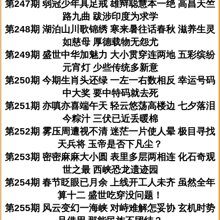
第247期 弱冠少年具足戒 雄辩聪慧本一绝 高昌天竺
路九曲 跋涉印度为求学
第248期 湖泊山川歌锦绣 寒来暑往话春秋 滋养生灵
如慈母 厚德载物无怨尤
第249期 盛世中华加魅力 大小贯穿连两地 五彩缤纷
元宵灯 少些传统多新意
第250期 今期生肖头还绿 一左一右数相反 幸运号码
中大奖 要中特码就去死
第251期 亦嗔亦喜端午天 轻云悠荡高楼边 七夕落泪
今粽汁 三伏已近丢暖棉
第252期 雾压周遭视不清 迷茫一片使人晕 极目寻找
天兵将 玉帝是否下凡尘？
第253期 密密麻麻大小圆 表里多层两相连 化石奇观
世之最 西峡恐龙遗迹园
第254期 春节眨眼已月余 上线开工人未齐 虽然全年
算十二 盛世吃穿没问题！
第255期 风云变幻一海峡 对峙难解怎妥协 玄机时势