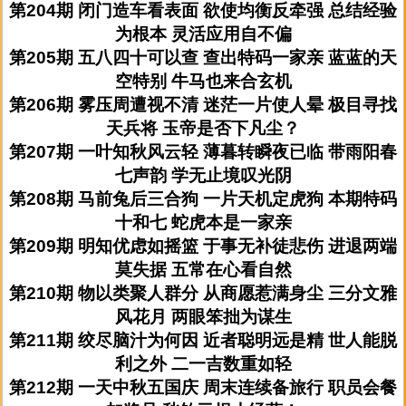
第204期 闭门造车看表面 欲使均衡反牵强 总结经验
为根本 灵活应用自不偏
第205期 五八四十可以查 查出特码一家亲 蓝蓝的天
空特别 牛马也来合玄机
第206期 雾压周遭视不清 迷茫一片使人晕 极目寻找
天兵将 玉帝是否下凡尘？
第207期 一叶知秋风云轻 薄暮转瞬夜已临 带雨阳春
七声韵 学无止境叹光阴
第208期 马前兔后三合狗 一片天机定虎狗 本期特码
十和七 蛇虎本是一家亲
第209期 明知优虑如摇篮 于事无补徒悲伤 进退两端
莫失据 五常在心看自然
第210期 物以类聚人群分 从商愿惹满身尘 三分文雅
风花月 两眼笨拙为谋生
第211期 绞尽脑汁为何因 近者聪明远是精 世人能脱
利之外 二一吉数重如轻
第212期 一天中秋五国庆 周末连续备旅行 职员会餐