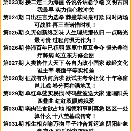
第023期 接二连三为海疆 各说各话惹争端 文明古国
我最早 实力信心敢冲关
第024期 口出狂言为选举 莽撞草民最可欺 同时两场
可战胜 再三暗诺惜时机！
第025期 久无创新终乏味 人生理想那依归 一点曙光
最可贵 过程何惧无作为！
第026期 停滞百年已积弱 逐鹿中原互争夺 韬光养晦
疗弊病 屹立东方修金瓯
第027期 人类协作大天下 各自为政小国家 政经文化
谁主宰 表面平等实相差
第028期 征战有功何所求 欲试主考帝担优 十年寒窗
岂儿戏 卷分两种满地丢！
第029期 单红单蓝实易找 特码蓝波送大家 遂唱阳关
四叠曲 红红双眼嫦娥爱
第030期 弱肉强食欲占地 福德和事叫莫急 区区一处
算什么 十八茔墓成传奇！
第031期 相生相克喻万物 甲子冲合算运途 阴阳卦象