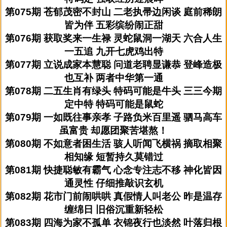
第075期 苍郁茂密不封山 二老执帚边闲谈 庭前稀朗
皆为伴 五彩缤纷闹正甜
第076期 获取奖来一生禄 灵蛇鼠洞一湖天 六合人生
一五追 九开七虎鸡出特
第077期 立说成家本慧聪 问道老聘显谦恭 登峰造极
也互补 两者中华第一通
第078期 二五生肖有绿头 特码可能是牛头 三三今期
定中特 特码可能是鼠蛇
第079期 一如既往事亲孝 子路负米百里遥 驷马高车
虽富贵 却愿团聚苦堪熬！
第080期 不如意者困生活 骇人听闻飞横祸 摘取相聚
相知缘 短暂持久莫错过
第081期 快捷聪敏有霸气 心念专注志不移 神化皆因
通灵性 仔细推敲识玄机
第082期 花市门前闹哄哄 真假情人叫老公 昨是温存
缠绵日 旧俗沉重新轻松
第083期 四海为家不孤单 衣锦夜行也淡然 叶落归根