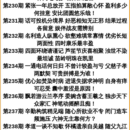
第230期 紧张一年总放开 五指掐算敞心怀 盈利多少
何挂意 安比团圆悠乐哉！
第231期 话可投机分境界 好恶相知无正邪 结果过程
各留意 娱伴战友需辨别
第232期 名利造人纵熏心 欲壑难填常寡情 优劣长短
两面性 四时康乐最丰盈
第233期 四面环绕请谨记 芦笙节庆喜相聚 浊世不染
最坦诚 苗岭明珠在凯里
第234期 一通电话何日归 不曾计较盈与亏 父慈子孝
两默契 可贵拼搏是为谁！
第235期 优心如焚染时病 进退失据求神明 自身有痒
可忍受 囊中羞涩是原因！
第236期 飘若游云兰亭序 委婉含蓄王羲之 独步天下
众家汇 神笔动摇醉且痴！
第237期 辛勤构筑稍见端 随心所欲业不专 闭门造车
频施压 六神无主靠何方？
第238期 孝道一谈不知歇 怀橘遗亲自吴越 随父九江