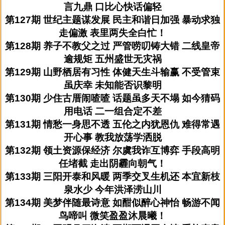
言九鼎 口比心快话偏轻
第127期 世纪主题谋发展 民主和谐日加强 暴动求独
走偏激 表里两失全白忙！
第128期 养子不教父之过 严管唠叨铸大错 二线皇帝
逾规矩 五州盛世无灾祸
第129期 山野栖居有习性 体健天生斗输赢 不受管束
虽庆幸 未知能否识黎明
第130期 少住古厝闹喳喳 话题虽多天不塌 如今猜码
用电话 二一组合定不差
第131期 情愁一身思不透 五伦之内犹恩仇 难得常遇
开心事 教我放荡学洒脱
第132期 领土资源保经济 尔虞我诈互博弈 手段高明
任堵截 走出阴霾向朝气！
第133期 三阳开泰和风暖 两季交叉生机还 本宜新枝
泉水少 今年洪泽涝山川
第134期 美梦伴随最诗意 如酣似醉心神怡 畅游不闻
鸟啼叫 微笑盈盈沐晨曦！