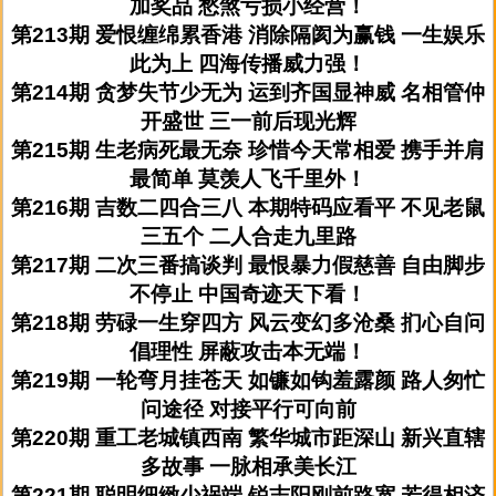
加奖品 愁煞亏损小经营！
第213期 爱恨缠绵累香港 消除隔阂为赢钱 一生娱乐
此为上 四海传播威力强！
第214期 贪梦失节少无为 运到齐国显神威 名相管仲
开盛世 三一前后现光辉
第215期 生老病死最无奈 珍惜今天常相爱 携手并肩
最简单 莫羡人飞千里外！
第216期 吉数二四合三八 本期特码应看平 不见老鼠
三五个 二人合走九里路
第217期 二次三番搞谈判 最恨暴力假慈善 自由脚步
不停止 中国奇迹天下看！
第218期 劳碌一生穿四方 风云变幻多沧桑 扪心自问
倡理性 屏蔽攻击本无端！
第219期 一轮弯月挂苍天 如镰如钩羞露颜 路人匆忙
问途径 对接平行可向前
第220期 重工老城镇西南 繁华城市距深山 新兴直辖
多故事 一脉相承美长江
第221期 聪明细緻少祸端 锐志阳刚前路宽 若得相济