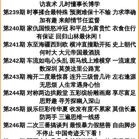
访袁术 儿时懂事长博学
第239期 时事揉合最特殊 预测难保十不输 力求準确
加有趣 来邮情节任监督
第240期 家仇国恨怒冲冠 和平总为富贵忙 衣食住行
有保证 回归山林最休闲！
第241期 东至海疆西到欧 横冲直撞勤开拓 史上朝代
何时大 大元帝国最酒脱
第242期 车流如电心头乱 斑马线上难横穿 一流速度
数深圳 莫羡这里公路宽
第243期 梅开二度最惊喜 连升三级曾几许 左右逢源
无思烦 人生常遇身心怡
第244期 对称两边拱殿堂 五彩缤纷雕画廊 享尽富足
思野趣 寻芳探幽入深山
第245期 娱乐巨彩传华夏 收发有度不累家 莫信长赢
防两手 三遍思维一线搭
第246期 二次三番搞谈判 最恨暴力假慈善 自由脚步
不停止 中国奇迹天下看！