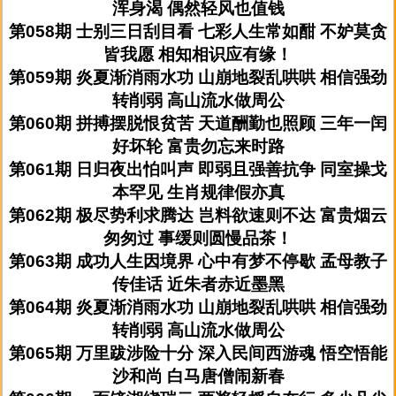
浑身渴 偶然轻风也值钱
第058期 士别三日刮目看 七彩人生常如酣 不妒莫贪
皆我愿 相知相识应有缘！
第059期 炎夏渐消雨水功 山崩地裂乱哄哄 相信强劲
转削弱 高山流水做周公
第060期 拼搏摆脱恨贫苦 天道酬勤也照顾 三年一闰
好坏轮 富贵勿忘来时路
第061期 日归夜出怕叫声 即弱且强善抗争 同室操戈
本罕见 生肖规律假亦真
第062期 极尽势利求腾达 岂料欲速则不达 富贵烟云
匆匆过 事缓则圆慢品茶！
第063期 成功人生因境界 心中有梦不停歇 孟母教子
传佳话 近朱者赤近墨黑
第064期 炎夏渐消雨水功 山崩地裂乱哄哄 相信强劲
转削弱 高山流水做周公
第065期 万里跋涉险十分 深入民间西游魂 悟空悟能
沙和尚 白马唐僧闹新春