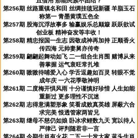
且借用 那能民族不团结？
第256期 丝路重镇名和田 丝绸挂毯冠新疆 羊脂玉石
称第一 青墨黄璞五色全
第257期 股海沉浮故事多 输赢娱乐总颠簸 跃跃欲试
创业板 精神奋发等丰收！
第258期 精忠报国一生志 因敬成神再加持 正顺香火
传四海 元帅妻舅亦传奇
第259期 翩翩起舞动如飞 二一组合生肖围 赌博从来
善掌握 运气衰旺常扎堆
第260期 嗷嗷待哺爱入心 学舌逗趣如百灵 转眼不觉
成年庆 一六花季敬神明
第261期 二度梅开惧风雨 十分谨慎好珍惜 人生如能
重新过 更多理性不沉迷
第262期 志得意满塑形象 笑看成败真英雄 屏蔽六合
求完美 恨透管家两皆兄
第263期 继母不慈仍如娘 卧冰求鲤数九天 宽以待人
严律己 评判随君非一言
第264期 今期生肖有火花 二五一十发大家 蓝头生肖