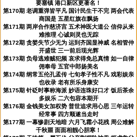
要塞镇 港口新区更著名！
第170期 老调重弹皆平凡 国计民生干不完 两会代表
商国是 五星红旗在飘扬
第171期 两岸合作慈济宫 五术神医大道公 信仰从来
难推理 心诚则灵也无踪
第172期 贪婪失节少无为 运到齐国显神威 名相管仲
开盛世 三一前后现光辉
第173期 负母逃难贼犯频 哀求得免总真情 如一自律
佣奉母 五官中郎扬美名
第174期 纲常五伦孔孟传 七旬孝子性不凡 戏彩娱亲
也收录 老有所乐身康安
第175期 针砭时事称海派 妙语连珠好口才 饭后茶余
多娱乐 二六包容本期开
第176期 金钱美女加权势 普世追求用心思 三年运转
经常事 四方顺遂当走时
第177期 一幕惨剧天地暗 六月飞霜小花残 周公难解
千秋噩 面面相靓心胆寒！