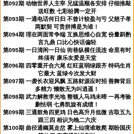
第092期 动物世界人主宰 兄猛温顺各安排 仔细推敲
送旺数 七彩纷腾一定开
第093期 一通电话何日归 不曾计较盈与亏 父慈子孝
两默契 可贵拼搏是为谁！
第094期 理在两面常争端 互换思维心自宽 份量斟酌
言九鼎 口比心快话偏轻
第095期 一日清闲一日仙 街巷纵横任流连 命里有时
终须有 康乐友爱是天堂
第096期 四零重开合六尾 红旺蓝弱绿跟齐 特码生肖
它最大 蓝绿今次发大财
第097期 一袭长衣迎风飘 五路财源应时招 善舞背后
多精力 懒散无为叫逍遥！
第098期 武力解救李光地 整顿人马鸡未啼 一再考验
删怯弱 七勇凯旋有成绩！
第099期 三通鼓角四更鸡 日色高升月低微 吉取五九
跟三四 相识为晚二六庆
第100期 曲径通幽莫走岔 雾上仙境谁敢爬 期盼国庆