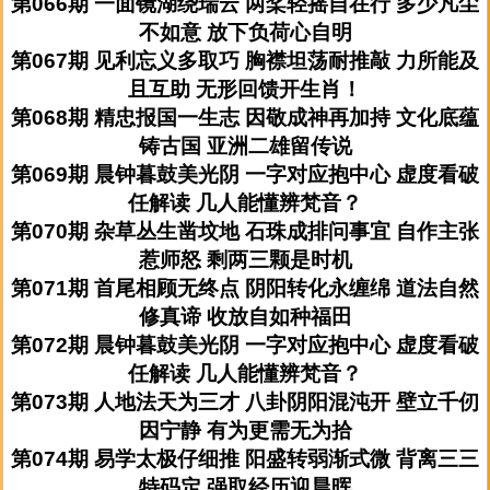
第066期 一面镜湖绕瑞云 两桨轻摇自在行 多少凡尘
不如意 放下负荷心自明
第067期 见利忘义多取巧 胸襟坦荡耐推敲 力所能及
且互助 无形回馈开生肖！
第068期 精忠报国一生志 因敬成神再加持 文化底蕴
铸古国 亚洲二雄留传说
第069期 晨钟暮鼓美光阴 一字对应抱中心 虚度看破
任解读 几人能懂辨梵音？
第070期 杂草丛生凿坟地 石珠成排问事宜 自作主张
惹师怒 剩两三颗是时机
第071期 首尾相顾无终点 阴阳转化永缠绵 道法自然
修真谛 收放自如种福田
第072期 晨钟暮鼓美光阴 一字对应抱中心 虚度看破
任解读 几人能懂辨梵音？
第073期 人地法天为三才 八卦阴阳混沌开 壁立千仞
因宁静 有为更需无为拾
第074期 易学太极仔细推 阳盛转弱渐式微 背离三三
特码定 强取经历迎晨晖