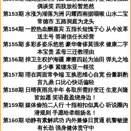
偶谈笑 四肢放松暂悠然
第153期 水涨为湖落为洲 闪耀西南据咽喉 山水二宝
常德市 五路洞庭为龙头
第154期 一腔热血酬嘉宾 五指长短愧于心 从今改革
送主号 答谢信任长经营
第155期 多彩多姿乐悠悠 豪华奢侈莫强求 健康二字
本宝贵 孟母三迁教理由
第156期 捍卫主权护海疆 摩擦四起为油田 弹丸之地
多少事 紧绷东亚一根弦
第157期 理在两面常争端 互换思维心自宽 份量斟酌
言九鼎 口比心快话偏轻
第158期 日晴夜雨兆丰年 各取所需好变迁 生意兴隆
皆如愿 笑语盈盈绕身边！
第159期 媒体偷拍二人行 十指相扣似真心 听说圈内
潜规则 手愿给牵能扬名！
第160期 动静有素解武功 内外兼修日贯通 机警敏捷
有长劲 强身健体贵守中