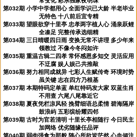
常变化 彩乐独家夜明珠
第032期 小学中学都用心 全面学识已大龄 半老毕业
无特色 十八前后宜专精
第033期 望眼欲穿十里亭 忠孝两字植人心 涌泉跃鲤
全凑足 完整传承选细精
第034期 三日晴暖四日雨 变换无常不讲理 多少年来
领教过 不像今冬闷如许
第035期 重温古辑二四孝 常怀感恩多知交 灵活应用
不迂腐 娱人娱己共推敲
第036期 努力相同成就异 七彩人生赋传奇 环境时势
虽关键 志在四方乃根基
第037期 本期特码定单蓝 单红特码发大家 双蓝生肖
不用查 六尾八尾靠近它
第038期 夏夜凭栏凉风轻 挽臂细语总柔情 碧海隔岸
鼓浪屿 五彩缤纷耀四邻
第039期 古时为官若清明 十里长亭相随行 今日民主
加网络 优劣随缘任品评
第040期 弱肉强食为那般 随心所欲皆茫然 心血倾注