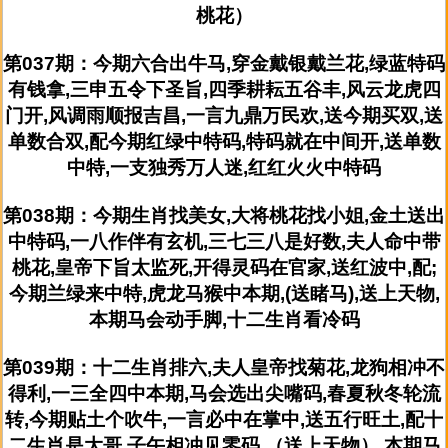
桃花）
第037期：今期六合出牛马,穿金戴银戴兰花,绿蓝特码
有钱拿,三申五令下圣旨,四季耕耘五谷丰,风云龙虎四
门开,风调雨顺报吉昌,一言九鼎万民欢,送今期买双,送
单数合双,配今期红绿中特码,特码就在中间开,送单数
中特,一支独秀万人迷,红红火火中特码
第038期：今期生肖找美女,大将桃花找小姐,金土送出
中特码,一八作伴有玄机,三七三八是好数,夫人命中带
桃花,皇帝下旨太监死,开得灵码在官家,送红波中,配;
今期兰绿来中特,虎龙马猴中本期,(送睹马),送上天物,
本期马会动手脚,十二生肖看冷码
第039期：十二生肖排六,夫人皇帝找菊花,龙狗相冲不
得利,一三全四中本期,马会选出尖嘴码,春夏秋冬轮流
转,今期贴土个吹牛,一言必中在掌中,送五行旺土,配十
二生肖是大哥,子午相冲见零码,（送上天物）,本期马