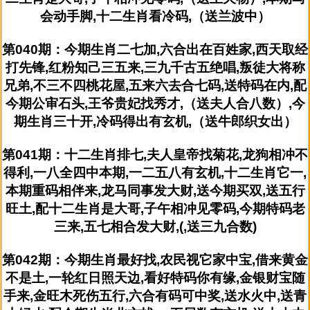
会动手脚,十二生肖看冷码,（送兰波中）
第040期：今期生肖二七加,六合出在百姓家,西天取经
打先锋,红粉知己三五来,三九千古五绝唱,叛徒大将称
兄弟,不三不四桃花屋,五来六去合七码,送特码在内,配
今期公审石头,王爷贵妃找秀才,（送夫人合八数）,今
期生肖三十开,冷码得出有玄机,（送牛郎织女出）
第041期：十二生肖排七,夫人皇帝找菊花,龙狗相冲不
得利,一八全四中本期,一二五八有玄机,十二生肖它一,
本期重码相伴来,龙马同事发大财,送今期买双,送五行
旺土,配十二生肖是大哥,子午相冲见零码,今期特码老
三来,五七相合发大财,(,送三九合数)
第042期：今期生肖最好找,农民视它家中宝,借来黄金
不是土,一轮红日照天边,看好特码你有缘,金银财宝随
手来,金旺木死伤五行,六合有码可中奖,送水火中,送青