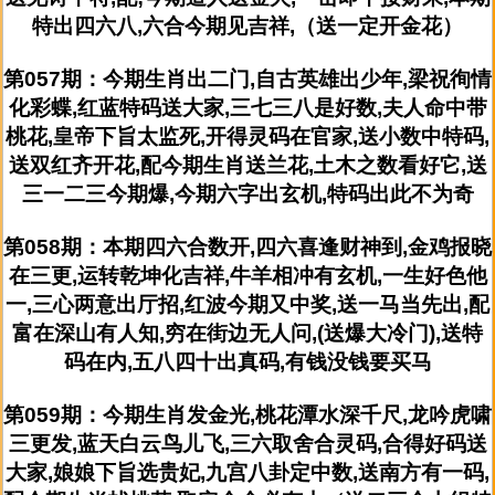
特出四六八,六合今期见吉祥,（送一定开金花）
第057期：今期生肖出二门,自古英雄出少年,梁祝徇情
化彩蝶,红蓝特码送大家,三七三八是好数,夫人命中带
桃花,皇帝下旨太监死,开得灵码在官家,送小数中特码,
送双红齐开花,配今期生肖送兰花,土木之数看好它,送
三一二三今期爆,今期六字出玄机,特码出此不为奇
第058期：本期四六合数开,四六喜逢财神到,金鸡报晓
在三更,运转乾坤化吉祥,牛羊相冲有玄机,一生好色他
一,三心两意出厅招,红波今期又中奖,送一马当先出,配
富在深山有人知,穷在街边无人问,(送爆大冷门),送特
码在内,五八四十出真码,有钱没钱要买马
第059期：今期生肖发金光,桃花潭水深千尺,龙吟虎啸
三更发,蓝天白云鸟儿飞,三六取舍合灵码,合得好码送
大家,娘娘下旨选贵妃,九宫八卦定中数,送南方有一码,