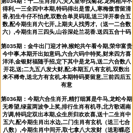
第034期：十二生肖排六,夫人皇帝找菊花.龙狗相冲不
得利,一三全四中本期,特码得出是雪人,寒梅傲雪留清
香,初生牛仔不怕虎,双数合单灵码现,送三洋开泰合五
数,配今期生肖六七开,上期夫人找秀才,（送一二合数
六）,今期生肖三四头,山谷深处兰花香.送四五合十码
第035期：金牛出门迎才神,猴蛇共午看今期,荣华富贵
今中事,本期开出如意码,六合六码中特奖,财来四方喜
洋洋,金银财福随手招,定下其中是龙马,送二六合数八
开花,送;二九五八发大财,配;本期五八有玄机,双数出
来不稀奇,送北方有玄机,本期特码要留意,三前四后五
有意
第036期：今期六合生肖开,精打细算是牛马,龙蛇今期
无希望,绿蓝两波争上奖,排行生肖有机寻,北方歌谣南
方调,特码定双出本期,众生所归欢欢喜,送十二生肖中
五六,配今期生肖出水边,二门生肖有玄机（送三七合
八数）,今期生肖中间开,取七拿八大发财（送彩蝶恋