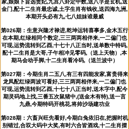
家,娘娘下旨选贵妃,九宫八卦定中数,送八字是玄机,送
金门,配十二生肖最忠诚,土字生肖有钱收,送四海九洲,
本期开头必有九,七八姐妹谁最威
第026期：生意兴隆才禄进,乾坤运转喜事多,金木五行
在本期,红绿相同个数定,三三两两相伴来,一二偏门也
可现,运势流转到乙酉,十七十八正当时,送单数中特码,
配十二生肖是大哥,子午相冲见零码,（送上天物）,本
期马会动手脚,十二生肖看冷码,（送兰波中）
第027期：今期生肖二五八,有三有四能发家,富贵得来
龙凤配红绿两波可看好,三三两两相伴来,一二偏门也
可现,运势流转到乙酉,十七十八正当时,送木字中,配今
期灵码地上找,三番五次鼠猪中,(送金木有特),送一言
九鼎,今期特码开桃花,将帅沙场建功业
第028期：六畜兴旺先看好,今期白兔依旧在,把握时机
别错过,合双大码中大奖,有时六合皆酒戏,十二生肖摆