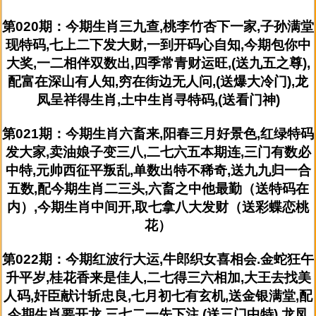
第020期：今期生肖三九查,桃李竹杏下一家,子孙满堂
现特码,七上二下发大财,一到开码心自知,今期包你中
大奖,一二相伴双数出,四季常青财运旺,(送九五之尊),
配富在深山有人知,穷在街边无人问,(送爆大冷门),龙
凤呈祥得生肖,土中生肖寻特码,(送看门神)
第021期：今期生肖六畜来,阳春三月好景色,红绿特码
发大家,卖油娘子变三八,二七六五本期连,三门有数必
中特,元帅西征平叛乱,单数出特不稀奇,送九九归一合
五数,配今期生肖二三头,六畜之中他最勤（送特码在
内）,今期生肖中间开,取七拿八大发财（送彩蝶恋桃
花）
第022期：今期红波行大运,牛郎织女喜相会.金蛇狂午
升平岁,桂花香来是佳人,二七得三六相加,大王去找美
人码,奸臣献计斩忠良,七月初七有玄机,送金银满堂,配
今期生肖要开龙,三七二一先下注,(送三门中特),龙凤