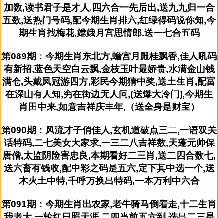
加数,读书君子是才人,四六合一先后出,送九九归一合
五数,送热门号码,配今期生肖排六,红绿得码说你知,今
期生肖找梅花,嫦娥月宫思情郎.送一七合五码
第089期：今期生肖东北方,蟾宫月殿桂飘香,佳人吼码
有新招,蓝色天空白云飘,金枝玉叶最娇贵,水满金山钱
满仓,头戴凤冠游四方,彩民今期猜中奖,送土生肖,配富
在深山有人知,穷在街边无人问,(送爆大冷门),今期生
肖田中来,如意吉祥庆丰年,（送全身是财宝）
第090期：风流才子俏佳人,玄机道破点三二,一语双关
话特码,二七美女大家求,一三二八吉祥数,天蓬元帅保
唐僧,太监阴险害忠良,本期看好二三肖,送二四合数七,
送六畜有钱收,配中彩之码是五六,定下其中选一个,送
木火土中特,千呼万换出特码,一本万利中六合
第091期：今期生肖出农家,老牛骑马倒着走,十二生肖
我老大,一轮红日照天涯,二四当前五六到,选出二三是