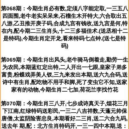
第068期：今期生肖必有数,定须八字能定取,一三五八
四面围,老牛老实呆呆来,石榴生木开特大,六合取出五
八游,乙丑推开庚子码,合成九宫有钱收,送九宫是何,特
在内,配今期二三生肖头,十二三多福佳术.(送丞相十二
是特码),今期生肖定开龙,看来特码七点钟.(送七是特
码)
第069期：今期生肖出风头,老牛骑马倒着走,勤劳一生
为农民,本期蓝红定出特,二人开出一七跟,皇家子弟多
富贵,粉蝶戏弄美人钗,三九来发出本期,送六九合码,送
诗中有生肖,配吃物不用手和脚,死了变虫它不知,送家
家有的动物,今期生肖二七加,荷花兰李找竹花
第070期：今期生肖三八开,七步成诗真天子,烟花三月
下江南,红绿特码送彩民,一三二八吉祥数,天蓬元帅保
唐僧,太监阴险害忠良,本期看好二三肖,送二六合九码,
送去年 期,配：北方生肖特码开,一三一四中本期,送：