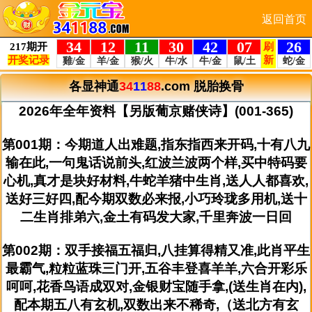
返回首页
各显神通
34
11
88
.com
脱胎换骨
2026年全年资料【另版葡京赌侠诗】(001-365)
第001期：今期道人出难题,指东指西来开码,十有八九
输在此,一句鬼话说前头,红波兰波两个样,买中特码要
心机,真才是块好材料,牛蛇羊猪中生肖,送人人都喜欢,
送好三好四,配今期双数必来报,小巧玲珑多用机,送十
二生肖排弟六,金土有码发大家,千里奔波一日回
第002期：双手接福五福归,八挂算得精又准,此肖平生
最霸气,粒粒蓝珠三门开,五谷丰登喜羊羊,六合开彩乐
呵呵,花香鸟语成双对,金银财宝随手拿,(送生肖在内),
配本期五八有玄机,双数出来不稀奇,（送北方有玄