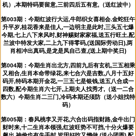
机）,本期特码要留意,三前四后五有意,（送红波中）
第003期：今期红波行大运,牛郎织女喜相会.金蛇狂午
升平岁,桂花香来是佳人,一边明主是此时,三头五七爆
今期,七上八下来风时,财神赐财家家福,送五行旺土,配
兰波中特发大家,二上九下得零码,(送国际劳动日),两
肖相冲出真码,是龙是凤自己查,(送上期中奖日)
第004期：今期生肖出北方,四前九后有玄机,三五相乘
又相合,生肖本命带绿花,来七合六是吉数,八月十五好
码开,特码本期开金花,一三五七是银钱,送五八合成一
四数,配今期生肖六七开,上期夫人找秀才,（送一二合
数六）今期生肖二三门,冷码本期还须防（送小姐找特
码）
第005期：春风桃李又开花,六合出码指财路,金牛出门
财时来,十二生肖本领强,红波旺势不可挡,十分火爆要
飙出,神偷也有失手时,皆因好吃又懒做,(送小团圆),配