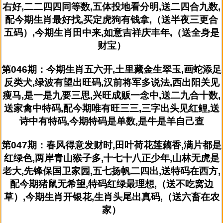
右好,二二四四同等数,五体投地看分明,送二四合九数,
配今期生肖最好找,买定虎狗有钱拿,（送半夜三更合
五码）,今期生肖田中来,如意吉祥庆丰年,（送全身是
财宝）
第046期：今期生肖五六开,土里藏金生翠玉,画蛇添足
反类犬,绿波有望出旺码,汉前将军多说法,西出阳关见
瘦马,是一是九要三思,兴旺成贩一念中,送二九合十数,
送家禽中特码,配今期唯有旺三三,三字出头见红鲤,送
诗中有特码,今期特码是单数,是牛是羊自己查
第047期：春风得意发财时,田叶荷花莲藕香,满片都是
红绿色,两岸青山猴子多,十七十八正少年,山林无虎是
老大,先锋保国卫家园,五七扬帆二四出,送特码在西方,
配今期猪鼠无希望,特码红绿最理想,（送不吃窝边
草）,今期生肖开银花,生肖头尾出真码,（送六畜在农
家）