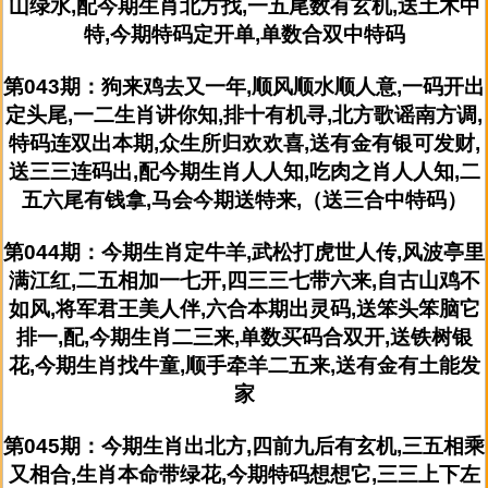
山绿水,配今期生肖北方找,一五尾数有玄机,送土木中
特,今期特码定开单,单数合双中特码
第043期：狗来鸡去又一年,顺风顺水顺人意,一码开出
定头尾,一二生肖讲你知,排十有机寻,北方歌谣南方调,
特码连双出本期,众生所归欢欢喜,送有金有银可发财,
送三三连码出,配今期生肖人人知,吃肉之肖人人知,二
五六尾有钱拿,马会今期送特来,（送三合中特码）
第044期：今期生肖定牛羊,武松打虎世人传,风波亭里
满江红,二五相加一七开,四三三七带六来,自古山鸡不
如风,将军君王美人伴,六合本期出灵码,送笨头笨脑它
排一,配,今期生肖二三来,单数买码合双开,送铁树银
花,今期生肖找牛童,顺手牵羊二五来,送有金有土能发
家
第045期：今期生肖出北方,四前九后有玄机,三五相乘
又相合,生肖本命带绿花,今期特码想想它,三三上下左