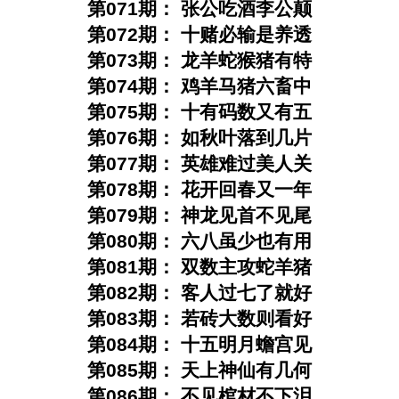
第071期： 张公吃酒李公颠
第072期： 十赌必输是养透
第073期： 龙羊蛇猴猪有特
第074期： 鸡羊马猪六畜中
第075期： 十有码数又有五
第076期： 如秋叶落到几片
第077期： 英雄难过美人关
第078期： 花开回春又一年
第079期： 神龙见首不见尾
第080期： 六八虽少也有用
第081期： 双数主攻蛇羊猪
第082期： 客人过七了就好
第083期： 若砖大数则看好
第084期： 十五明月蟾宫见
第085期： 天上神仙有几何
第086期： 不见棺材不下泪