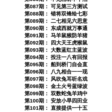
第087期： 可见第三方测试
第088期： 错将双锋绘七彩
第089期： 二七相见六思意
第090期： 东成西就万事通
第091期： 马羊鼠猴防羊猪
第092期： 四大天王虎猴鼠
第093期： 大数蓝红主蓝波
第094期： 投注一八有回报
第095期： 船到桥门自会直
第096期： 八九相合一一现
第097期： 风吹兔耳听名戏
第098期： 金土火号蓝绿波
第099期： 双数蛇兔羊鸡中
第100期： 安放小旱四田业
第101期： 直接提供一十五