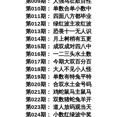
第009期： 人强马壮欺百性
第010期： 单数合单小数中
第011期： 四面八方都毕业
第012期： 绿红波主攻红波
第013期： 恐畏十一无人识
第014期： 月上树梢有五更
第015期： 成双成对四八中
第016期： 一二三头水土数
第017期： 今期大双百分百
第018期： 大人不见小人怪
第019期： 单数有特兔平特
第020期： 合双水土金号码
第021期： 鸡蛇鼠马主鼠马
第022期： 双数猪蛇兔羊开
第023期： 道人放码观当天
第024期： 小数红绿波中奖